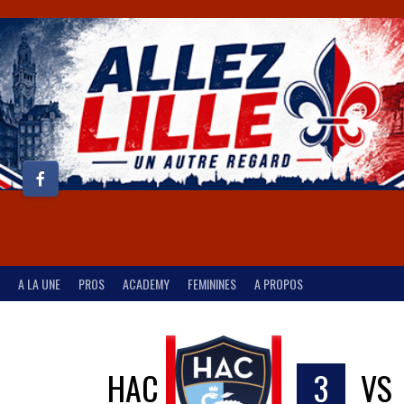
A LA UNE
PROS
ACADEMY
FEMININES
A PROPOS
HAC
3
VS