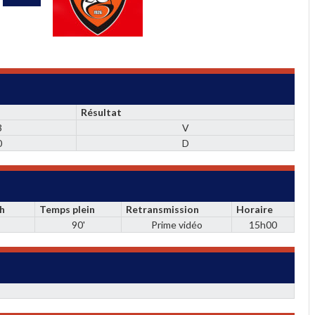
Résultat
3
V
0
D
ch
Temps plein
Retransmission
Horaire
90'
Prime vidéo
15h00