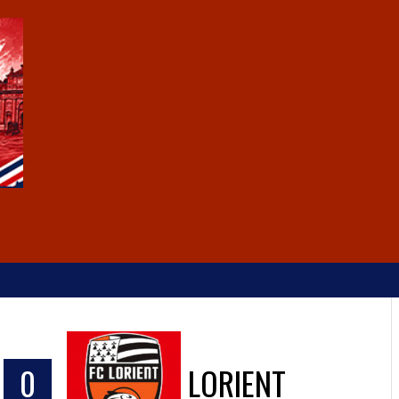
0
LORIENT