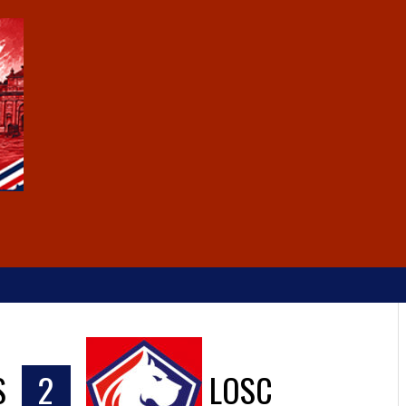
S
2
LOSC