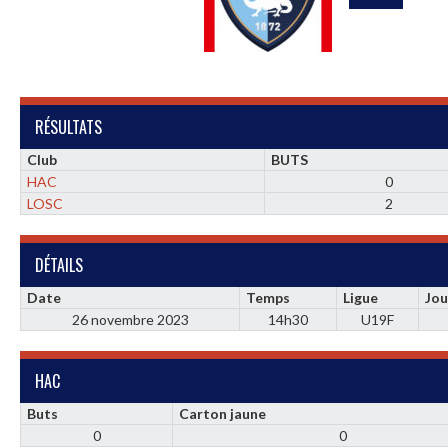
RÉSULTATS
Club
BUTS
HAC
0
LOSC
2
DÉTAILS
Date
Temps
Ligue
Jou
26 novembre 2023
14h30
U19F
HAC
Buts
Carton jaune
0
0