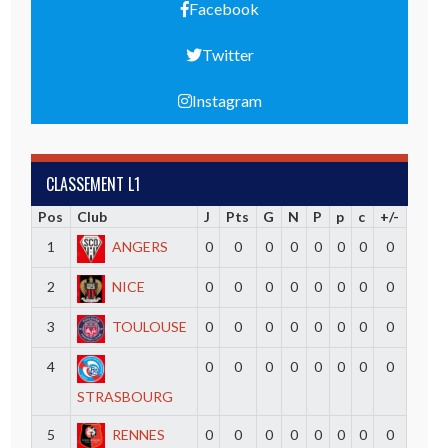
Facebook
Twitter
Instagram
CLASSEMENT L1
Pos
Club
J
Pts
G
N
P
p
c
+/-
1
ANGERS
0
0
0
0
0
0
0
0
2
NICE
0
0
0
0
0
0
0
0
3
TOULOUSE
0
0
0
0
0
0
0
0
4
0
0
0
0
0
0
0
0
STRASBOURG
5
RENNES
0
0
0
0
0
0
0
0