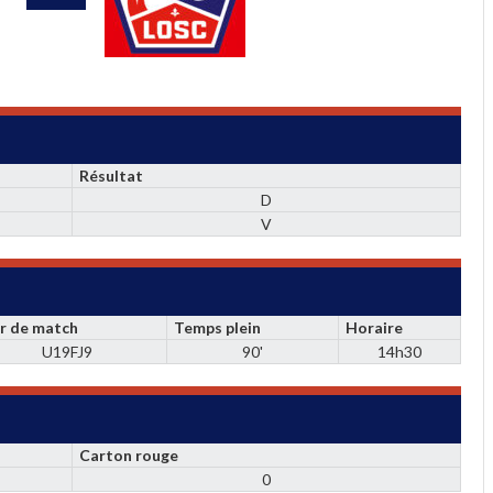
Résultat
D
V
r de match
Temps plein
Horaire
U19FJ9
90'
14h30
Carton rouge
0