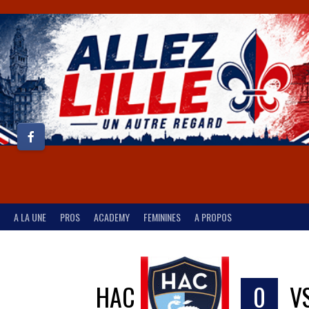
A LA UNE
PROS
ACADEMY
FEMININES
A PROPOS
HAC
0
V