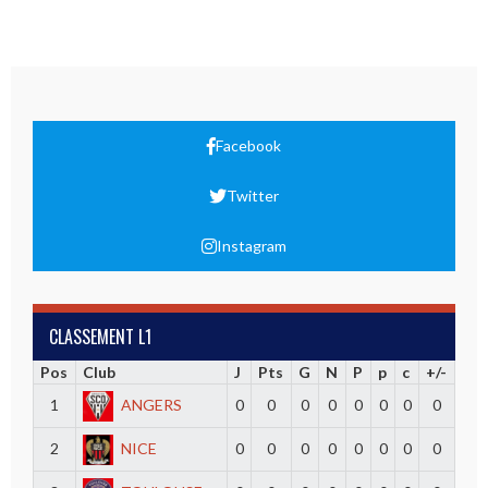
Facebook
Twitter
Instagram
CLASSEMENT L1
Pos
Club
J
Pts
G
N
P
p
c
+/-
1
ANGERS
0
0
0
0
0
0
0
0
2
NICE
0
0
0
0
0
0
0
0