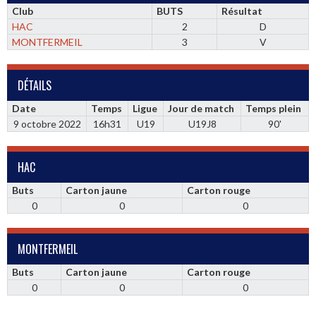
Club
BUTS
Résultat
HAC
2
D
MONTFERMEIL
3
V
DÉTAILS
Date
Temps
Ligue
Jour de match
Temps plein
9 octobre 2022
16h31
U19
U19J8
90'
HAC
Buts
Carton jaune
Carton rouge
0
0
0
MONTFERMEIL
Buts
Carton jaune
Carton rouge
0
0
0