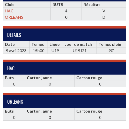
Club
BUTS
Résultat
HAC
4
V
ORLEANS
0
D
DÉTAILS
Date
Temps
Ligue
Jour de match
Temps plein
9 avril 2023
15h00
U19
U19J21
90'
HAC
Buts
Carton jaune
Carton rouge
0
0
0
ORLEANS
Buts
Carton jaune
Carton rouge
0
0
0