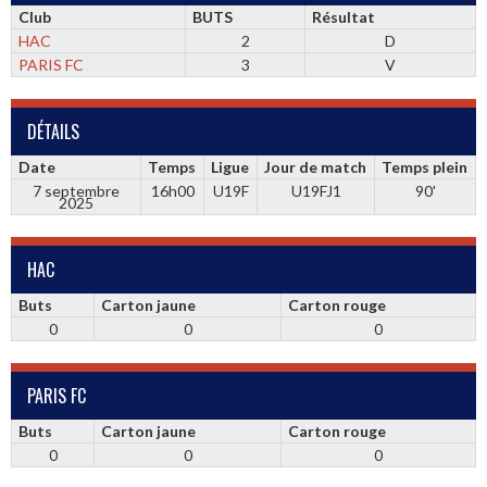
Club
BUTS
Résultat
HAC
2
D
PARIS FC
3
V
DÉTAILS
Date
Temps
Ligue
Jour de match
Temps plein
7 septembre
16h00
U19F
U19FJ1
90'
2025
HAC
Buts
Carton jaune
Carton rouge
0
0
0
PARIS FC
Buts
Carton jaune
Carton rouge
0
0
0