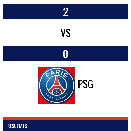
2
VS
0
PSG
RÉSULTATS