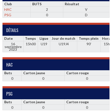
Club
BUTS
Résultat
HAC
2
V
PSG
0
D
DÉTAILS
Date
Temps
Ligue
Jour de match
Temps plein
Horai
16
15h00
U19
U19J4
90'
15h0
septembre
2023
HAC
Buts
Carton jaune
Carton rouge
0
0
0
PSG
Buts
Carton jaune
Carton rouge
0
0
0