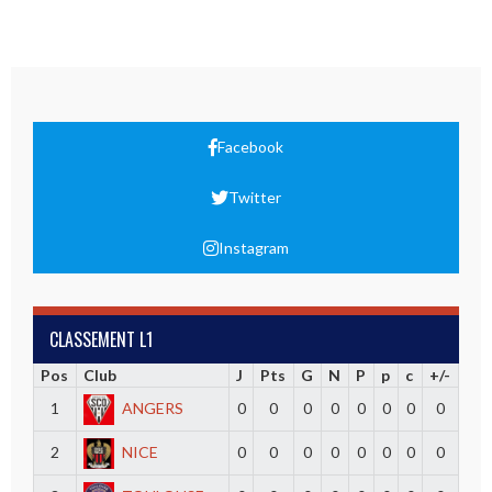
Facebook
Twitter
Instagram
CLASSEMENT L1
Pos
Club
J
Pts
G
N
P
p
c
+/-
1
ANGERS
0
0
0
0
0
0
0
0
2
NICE
0
0
0
0
0
0
0
0