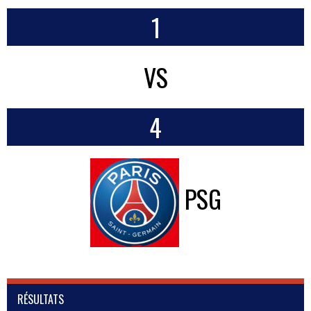
1
VS
4
PSG
RÉSULTATS