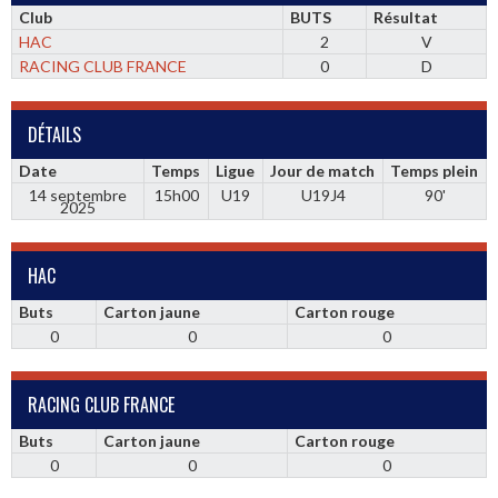
Club
BUTS
Résultat
HAC
2
V
RACING CLUB FRANCE
0
D
DÉTAILS
Date
Temps
Ligue
Jour de match
Temps plein
14 septembre
15h00
U19
U19J4
90'
2025
HAC
Buts
Carton jaune
Carton rouge
0
0
0
RACING CLUB FRANCE
Buts
Carton jaune
Carton rouge
0
0
0