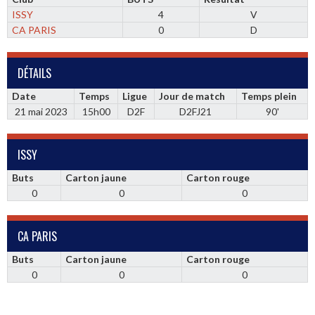
ISSY
4
V
CA PARIS
0
D
DÉTAILS
Date
Temps
Ligue
Jour de match
Temps plein
21 mai 2023
15h00
D2F
D2FJ21
90'
ISSY
Buts
Carton jaune
Carton rouge
0
0
0
CA PARIS
Buts
Carton jaune
Carton rouge
0
0
0