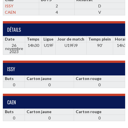
ISSY
2
D
CAEN
4
V
DÉTAILS
Date
Temps
Ligue
Jour de match
Temps plein
Horair
26
14h30
U19F
U19FJ9
90'
14h3
novembre
2023
ISSY
Buts
Carton jaune
Carton rouge
0
0
0
CAEN
Buts
Carton jaune
Carton rouge
0
0
0