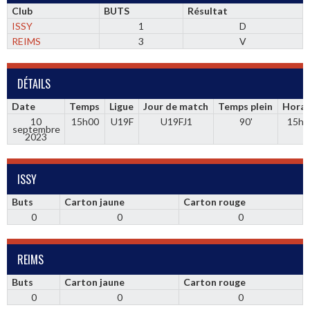
Club
BUTS
Résultat
ISSY
1
D
REIMS
3
V
DÉTAILS
Date
Temps
Ligue
Jour de match
Temps plein
Horai
10
15h00
U19F
U19FJ1
90'
15h0
septembre
2023
ISSY
Buts
Carton jaune
Carton rouge
0
0
0
REIMS
Buts
Carton jaune
Carton rouge
0
0
0