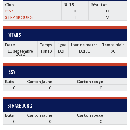
Club
BUTS
Résultat
ISSY
0
D
STRASBOURG
4
V
DÉTAILS
Date
Temps
Ligue
Jour de match
Temps plein
11 septembre
10h18
D2F
D2FJ1
90'
2022
ISSY
Buts
Carton jaune
Carton rouge
0
0
0
STRASBOURG
Buts
Carton jaune
Carton rouge
0
0
0