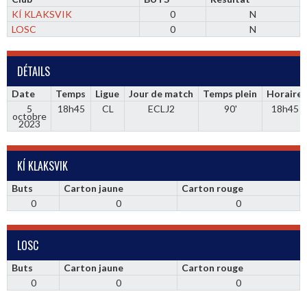
KÍ KLAKSVIK
0
N
LOSC
0
N
DÉTAILS
Date
Temps
Ligue
Jour de match
Temps plein
Horaire
5
18h45
CL
ECLJ2
90'
18h45
octobre
2023
KÍ KLAKSVIK
Buts
Carton jaune
Carton rouge
0
0
0
LOSC
Buts
Carton jaune
Carton rouge
0
0
0