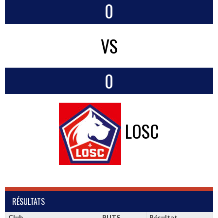
0
VS
0
LOSC
RÉSULTATS
Club
BUTS
Résultat