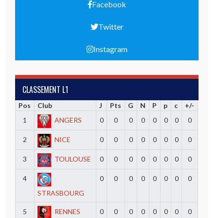
Facebook
Twitter
Instagram
CLASSEMENT L1
Pos
Club
J
Pts
G
N
P
p
c
+/-
1
ANGERS
0
0
0
0
0
0
0
0
2
NICE
0
0
0
0
0
0
0
0
3
TOULOUSE
0
0
0
0
0
0
0
0
4
0
0
0
0
0
0
0
0
STRASBOURG
5
RENNES
0
0
0
0
0
0
0
0