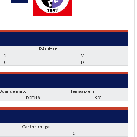
Résultat
2
V
0
D
Jour de match
Temps plein
D2FJ18
90'
Carton rouge
0