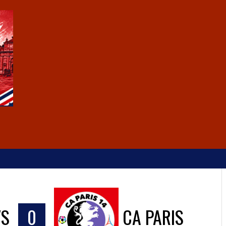
VS
0
CA PARIS