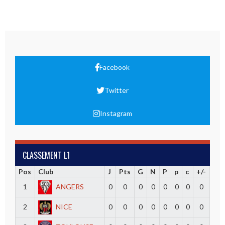
Facebook
Twitter
Instagram
CLASSEMENT L1
Pos
Club
J
Pts
G
N
P
p
c
+/-
1
ANGERS
0
0
0
0
0
0
0
0
2
NICE
0
0
0
0
0
0
0
0