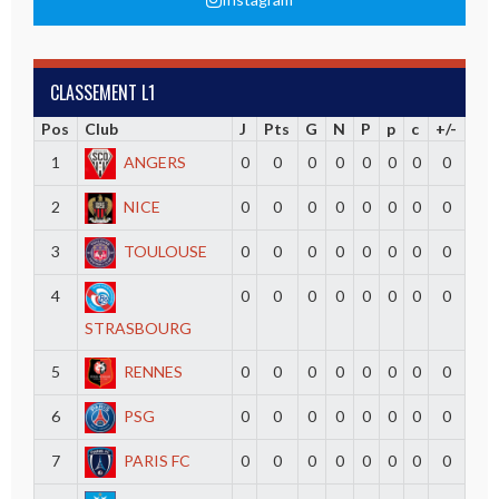
CLASSEMENT L1
Pos
Club
J
Pts
G
N
P
p
c
+/-
1
ANGERS
0
0
0
0
0
0
0
0
2
NICE
0
0
0
0
0
0
0
0
3
TOULOUSE
0
0
0
0
0
0
0
0
4
0
0
0
0
0
0
0
0
STRASBOURG
5
RENNES
0
0
0
0
0
0
0
0
6
PSG
0
0
0
0
0
0
0
0
7
PARIS FC
0
0
0
0
0
0
0
0