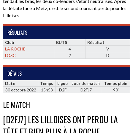
tendait les bras, les deux co-leaders s'étant neutralisés. Après
la défaite face à Metz, c'est le second tournant perdu pour les
Lilloises.
RÉSULTATS
Club
BUTS
Résultat
LA ROCHE
4
V
LOSC
2
D
DÉTAILS
Date
Temps
Ligue
Jour de match
Temps plein
30 octobre 2022
15h58
D2F
D2FJ7
90'
LE MATCH
[D2FJ7] LES LILLOISES ONT PERDU LA
TÊTE ET BIEN PLUS À LA ROCHE