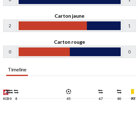
Carton jaune
2
1
Carton rouge
0
0
Timeline
KO
0
0
8
45
67
80
90
FT