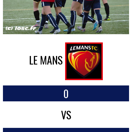
LE MANS
0
VS