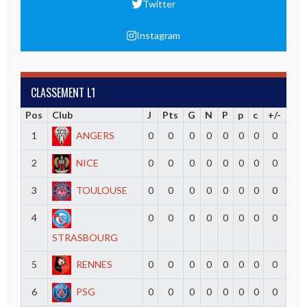
Twitter
Instagram
CLASSEMENT L1
Pos
Club
J
Pts
G
N
P
p
c
+/-
1
ANGERS
0
0
0
0
0
0
0
0
2
NICE
0
0
0
0
0
0
0
0
3
TOULOUSE
0
0
0
0
0
0
0
0
4
0
0
0
0
0
0
0
0
STRASBOURG
5
RENNES
0
0
0
0
0
0
0
0
6
PSG
0
0
0
0
0
0
0
0