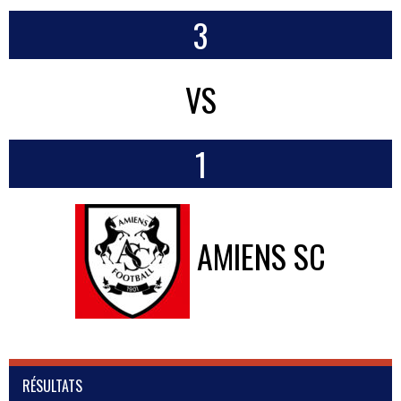
3
VS
1
AMIENS SC
RÉSULTATS