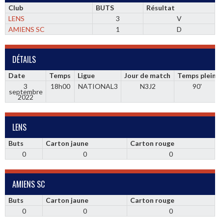
Club
BUTS
Résultat
LENS
3
V
AMIENS SC
1
D
DÉTAILS
Date
Temps
Ligue
Jour de match
Temps plein
3
18h00
NATIONAL3
N3J2
90'
septembre
2022
LENS
Buts
Carton jaune
Carton rouge
0
0
0
AMIENS SC
Buts
Carton jaune
Carton rouge
0
0
0