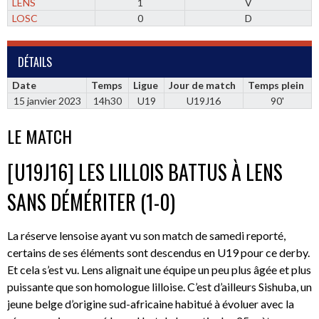
LENS
1
V
LOSC
0
D
DÉTAILS
Date
Temps
Ligue
Jour de match
Temps plein
15 janvier 2023
14h30
U19
U19J16
90'
LE MATCH
[U19J16] LES LILLOIS BATTUS À LENS
SANS DÉMÉRITER (1-0)
La réserve lensoise ayant vu son match de samedi reporté,
certains de ses éléments sont descendus en U19 pour ce derby.
Et cela s’est vu. Lens alignait une équipe un peu plus âgée et plus
puissante que son homologue lilloise. C’est d’ailleurs Sishuba, un
jeune belge d’origine sud-africaine habitué à évoluer avec la