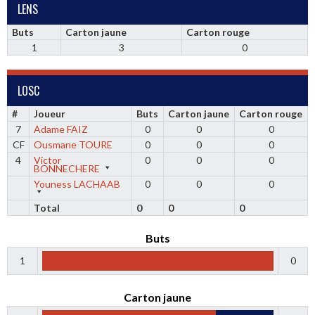
LENS
Buts
Carton jaune
Carton rouge
1
3
0
LOSC
#
Joueur
Buts
Carton jaune
Carton rouge
7
Adame FAIZ
0
0
0
CF
Ousmane TOURE
0
0
0
4
Victor
0
0
0
BONNECHERE
Youness LACHAAB
0
0
0
Total
0
0
0
Buts
1
0
Carton jaune