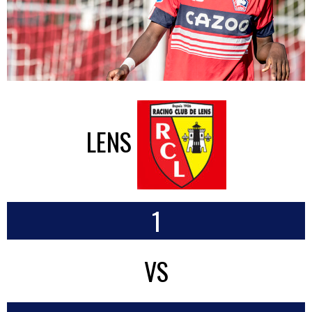
LENS
1
VS