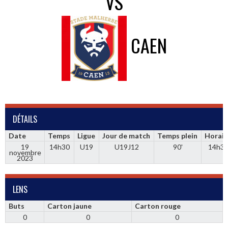
VS
CAEN
DÉTAILS
Date
Temps
Ligue
Jour de match
Temps plein
Horair
19
14h30
U19
U19J12
90'
14h3
novembre
2023
LENS
Buts
Carton jaune
Carton rouge
0
0
0