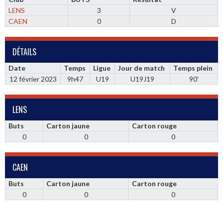
LENS
3
V
CAEN
0
D
DÉTAILS
Date
Temps
Ligue
Jour de match
Temps plein
12 février 2023
9h47
U19
U19J19
90'
LENS
Buts
Carton jaune
Carton rouge
0
0
0
CAEN
Buts
Carton jaune
Carton rouge
0
0
0