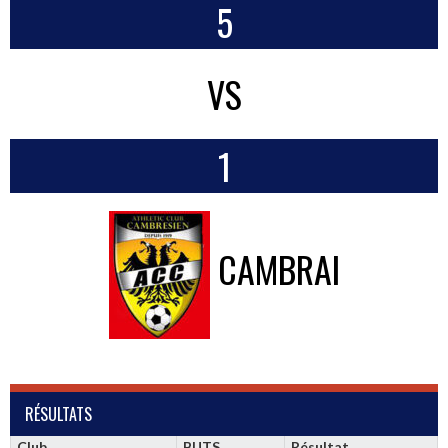
5
VS
1
CAMBRAI
RÉSULTATS
Club
BUTS
Résultat