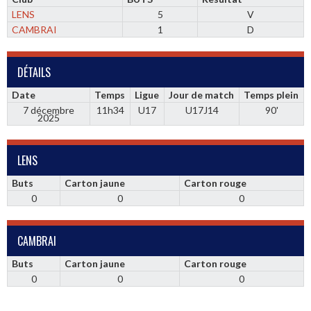
LENS
5
V
CAMBRAI
1
D
DÉTAILS
Date
Temps
Ligue
Jour de match
Temps plein
7 décembre
11h34
U17
U17J14
90'
2025
LENS
Buts
Carton jaune
Carton rouge
0
0
0
CAMBRAI
Buts
Carton jaune
Carton rouge
0
0
0