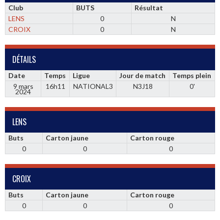
Club
BUTS
Résultat
LENS
0
N
CROIX
0
N
DÉTAILS
Date
Temps
Ligue
Jour de match
Temps plein
9 mars
16h11
NATIONAL3
N3J18
0'
2024
LENS
Buts
Carton jaune
Carton rouge
0
0
0
CROIX
Buts
Carton jaune
Carton rouge
0
0
0