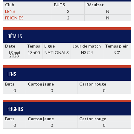
Club
BUTS
Résultat
LENS
2
N
FEIGNIES
2
N
DÉTAILS
Date
Temps
Ligue
Jour de match
Temps plein
13 mai
18h00
NATIONAL3
N3J24
90'
2023
LENS
Buts
Carton jaune
Carton rouge
0
0
0
FEIGNIES
Buts
Carton jaune
Carton rouge
0
0
0