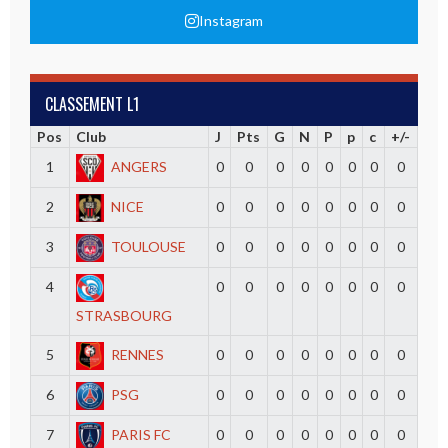
Instagram
CLASSEMENT L1
Pos
Club
J
Pts
G
N
P
p
c
+/-
1
ANGERS
0
0
0
0
0
0
0
0
2
NICE
0
0
0
0
0
0
0
0
3
TOULOUSE
0
0
0
0
0
0
0
0
4
0
0
0
0
0
0
0
0
STRASBOURG
5
RENNES
0
0
0
0
0
0
0
0
6
PSG
0
0
0
0
0
0
0
0
7
PARIS FC
0
0
0
0
0
0
0
0