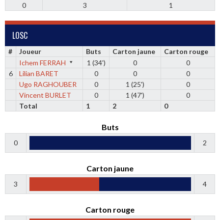
0
3
1
LOSC
#
Joueur
Buts
Carton jaune
Carton rouge
Ichem FERRAH
1 (34')
0
0
6
Lilian BARET
0
0
0
Ugo RAGHOUBER
0
1 (25')
0
Vincent BURLET
0
1 (47')
0
Total
1
2
0
Buts
0
2
Carton jaune
3
4
Carton rouge