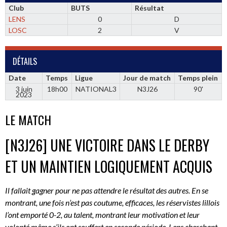
Club
BUTS
Résultat
LENS
0
D
LOSC
2
V
DÉTAILS
Date
Temps
Ligue
Jour de match
Temps plein
3 juin
18h00
NATIONAL3
N3J26
90'
2023
LE MATCH
[N3J26] UNE VICTOIRE DANS LE DERBY
ET UN MAINTIEN LOGIQUEMENT ACQUIS
Il fallait gagner pour ne pas attendre le résultat des autres. En se
montrant, une fois n’est pas coutume, efficaces, les réservistes lillois
l’ont emporté 0-2, au talent, montrant leur motivation et leur
volonté même s’ils ont souffert en seconde période, Lens cherchant