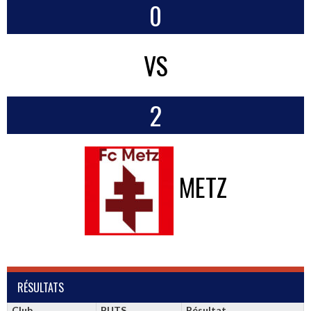
0
VS
2
METZ
RÉSULTATS
Club
BUTS
Résultat