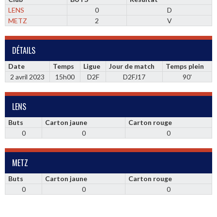
LENS
0
D
METZ
2
V
DÉTAILS
Date
Temps
Ligue
Jour de match
Temps plein
2 avril 2023
15h00
D2F
D2FJ17
90'
LENS
Buts
Carton jaune
Carton rouge
0
0
0
METZ
Buts
Carton jaune
Carton rouge
0
0
0