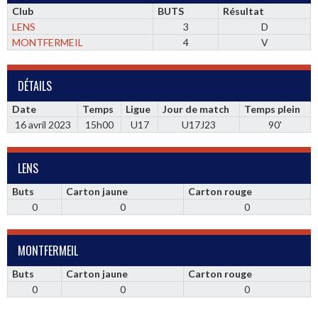
Club
BUTS
Résultat
LENS
3
D
MONTFERMEIL
4
V
DÉTAILS
Date
Temps
Ligue
Jour de match
Temps plein
16 avril 2023
15h00
U17
U17J23
90'
LENS
Buts
Carton jaune
Carton rouge
0
0
0
MONTFERMEIL
Buts
Carton jaune
Carton rouge
0
0
0