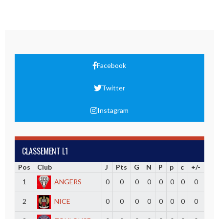
Facebook
Twitter
Instagram
CLASSEMENT L1
Pos
Club
J
Pts
G
N
P
p
c
+/-
1
ANGERS
0
0
0
0
0
0
0
0
2
NICE
0
0
0
0
0
0
0
0