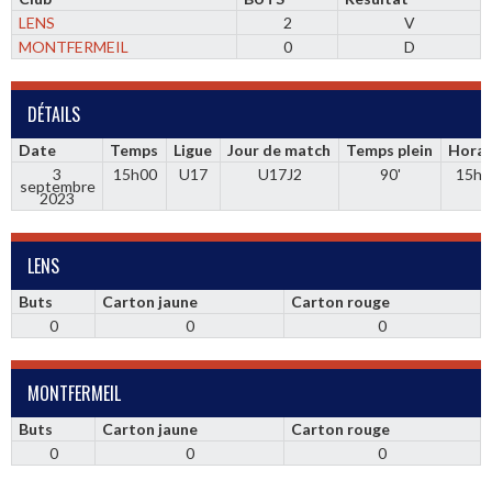
LENS
2
V
MONTFERMEIL
0
D
DÉTAILS
Date
Temps
Ligue
Jour de match
Temps plein
Horai
3
15h00
U17
U17J2
90'
15h0
septembre
2023
LENS
Buts
Carton jaune
Carton rouge
0
0
0
MONTFERMEIL
Buts
Carton jaune
Carton rouge
0
0
0