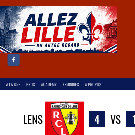
A LA UNE
PROS
ACADEMY
FEMININES
A PROPOS
LENS
4
VS