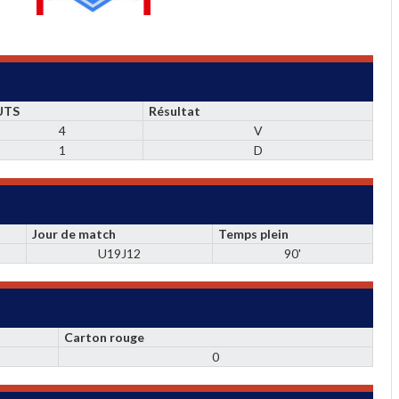
UTS
Résultat
4
V
1
D
Jour de match
Temps plein
U19J12
90'
Carton rouge
0