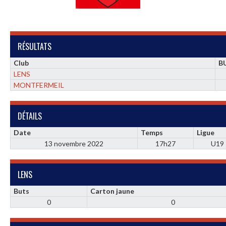
RÉSULTATS
Club
B
LENS
MONTFERMEIL
DÉTAILS
Date
Temps
Ligue
13 novembre 2022
17h27
U19
LENS
Buts
Carton jaune
0
0