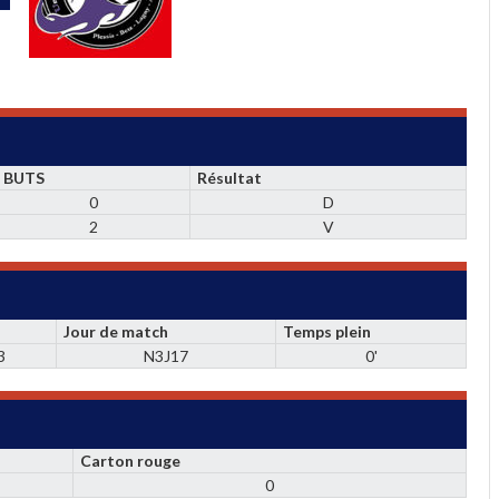
BUTS
Résultat
0
D
2
V
Jour de match
Temps plein
3
N3J17
0'
Carton rouge
0