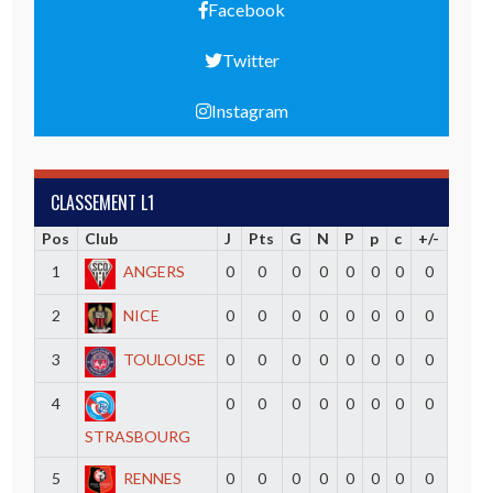
Facebook
Twitter
Instagram
CLASSEMENT L1
Pos
Club
J
Pts
G
N
P
p
c
+/-
1
ANGERS
0
0
0
0
0
0
0
0
2
NICE
0
0
0
0
0
0
0
0
3
TOULOUSE
0
0
0
0
0
0
0
0
4
0
0
0
0
0
0
0
0
STRASBOURG
5
RENNES
0
0
0
0
0
0
0
0