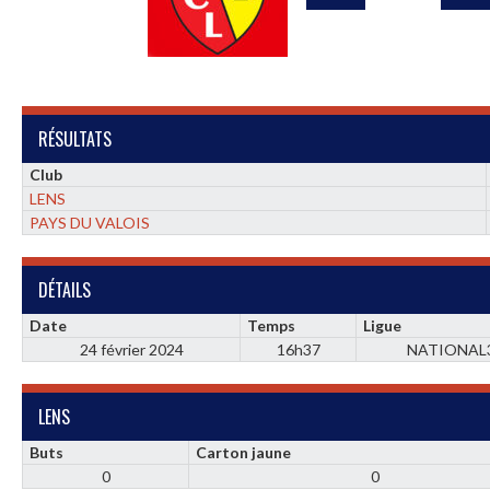
RÉSULTATS
Club
LENS
PAYS DU VALOIS
DÉTAILS
Date
Temps
Ligue
24 février 2024
16h37
NATIONAL
LENS
Buts
Carton jaune
0
0