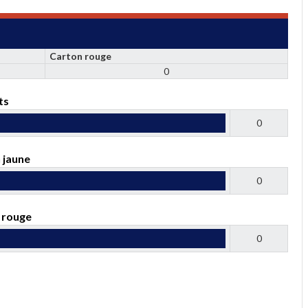
Carton rouge
0
ts
0
 jaune
0
 rouge
0