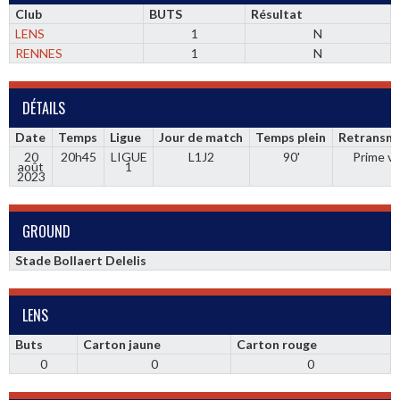
Club
BUTS
Résultat
LENS
1
N
RENNES
1
N
DÉTAILS
Date
Temps
Ligue
Jour de match
Temps plein
Retransmi
20
20h45
LIGUE
L1J2
90'
Prime v
août
1
2023
GROUND
Stade Bollaert Delelis
LENS
Buts
Carton jaune
Carton rouge
0
0
0