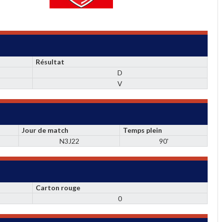
Résultat
D
V
Jour de match
Temps plein
N3J22
90'
Carton rouge
0