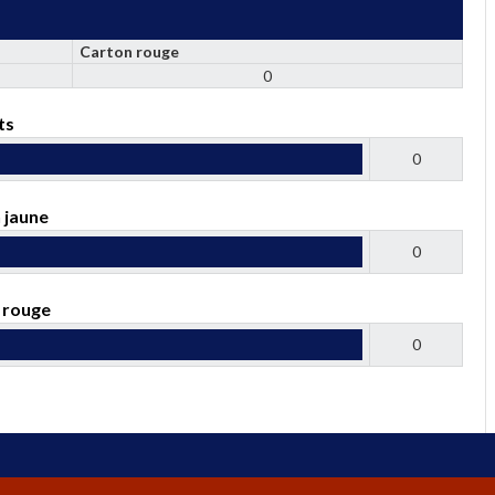
Carton rouge
0
ts
0
 jaune
0
 rouge
0