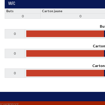
VAFC
Buts
Carton jaune
0
0
Bu
0
Carton
0
Carton
0
(C) NORDFOOT