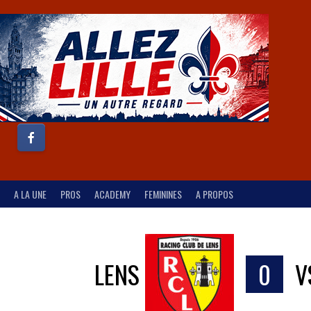
A LA UNE
PROS
ACADEMY
FEMININES
A PROPOS
LENS
0
V