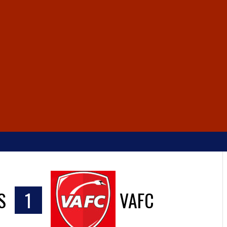
S
1
VAFC