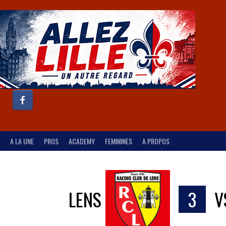
A LA UNE
PROS
ACADEMY
FEMININES
A PROPOS
LENS
3
V