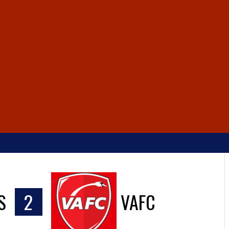
S
2
VAFC