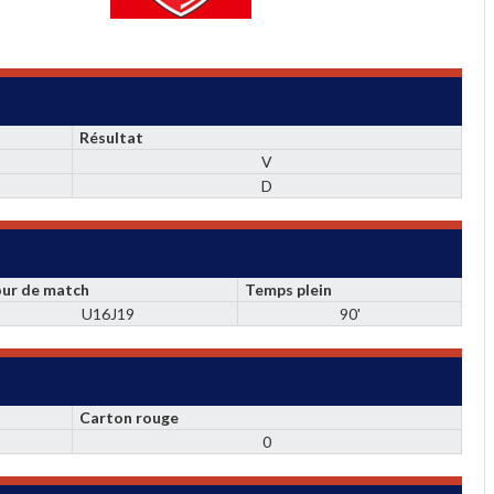
Résultat
V
D
our de match
Temps plein
U16J19
90'
Carton rouge
0