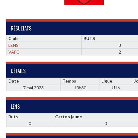
RÉSULTATS
Club
BUTS
LENS
3
VAFC
2
DÉTAILS
Date
Temps
Ligue
J
7 mai 2023
10h30
U16
LENS
Buts
Carton jaune
0
0