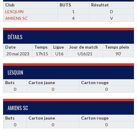
Club
BUTS
Résultat
LESQUIN
1
D
AMIENS SC
4
V
DÉTAILS
Date
Temps
Ligue
Jour de match
Temps plein
20 mai 2023
17h15
U16
U16J21
90'
LESQUIN
Buts
Carton jaune
Carton rouge
0
0
0
AMIENS SC
Buts
Carton jaune
Carton rouge
0
0
0