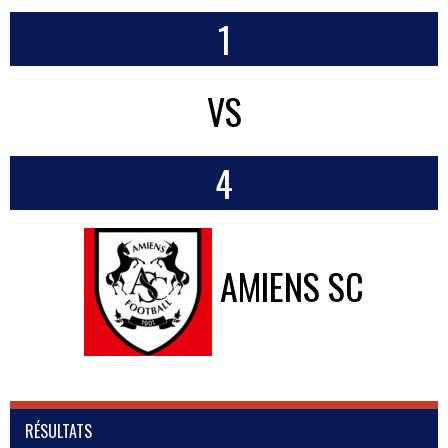
1
VS
4
AMIENS SC
RÉSULTATS