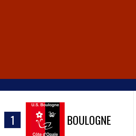
S
1
BOULOGNE