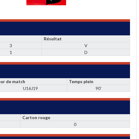
Résultat
3
V
1
D
our de match
Temps plein
U16J19
90'
Carton rouge
0