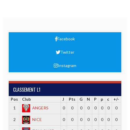
Facebook
Twitter
Instagram
CLASSEMENT L1
Pos
Club
J
Pts
G
N
P
p
c
+/-
1
ANGERS
0
0
0
0
0
0
0
0
2
NICE
0
0
0
0
0
0
0
0