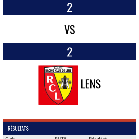
2
VS
2
LENS
RÉSULTATS
Club
BUTS
Résultat