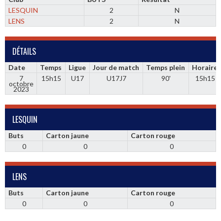
LESQUIN
2
N
LENS
2
N
DÉTAILS
Date
Temps
Ligue
Jour de match
Temps plein
Horaire
7
15h15
U17
U17J7
90'
15h15
octobre
2023
LESQUIN
Buts
Carton jaune
Carton rouge
0
0
0
LENS
Buts
Carton jaune
Carton rouge
0
0
0