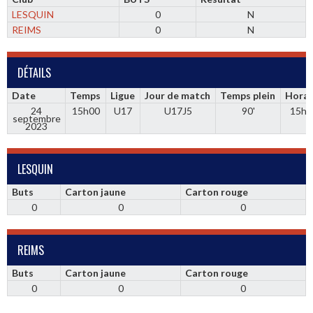
LESQUIN
0
N
REIMS
0
N
DÉTAILS
Date
Temps
Ligue
Jour de match
Temps plein
Horai
24
15h00
U17
U17J5
90'
15h0
septembre
2023
LESQUIN
Buts
Carton jaune
Carton rouge
0
0
0
REIMS
Buts
Carton jaune
Carton rouge
0
0
0