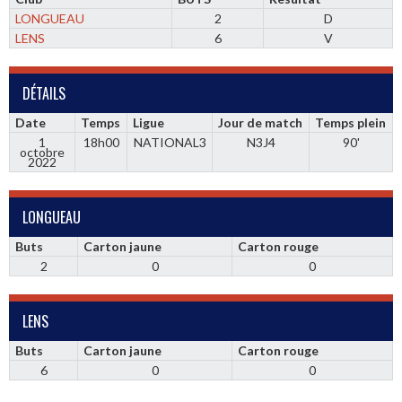
LONGUEAU
2
D
LENS
6
V
DÉTAILS
Date
Temps
Ligue
Jour de match
Temps plein
1
18h00
NATIONAL3
N3J4
90'
octobre
2022
LONGUEAU
Buts
Carton jaune
Carton rouge
2
0
0
LENS
Buts
Carton jaune
Carton rouge
6
0
0