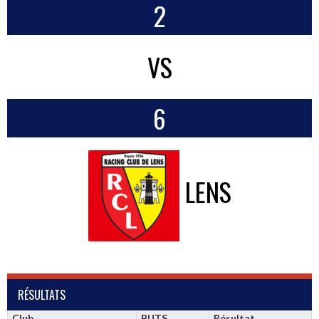
2
VS
6
LENS
RÉSULTATS
Club
BUTS
Résultat