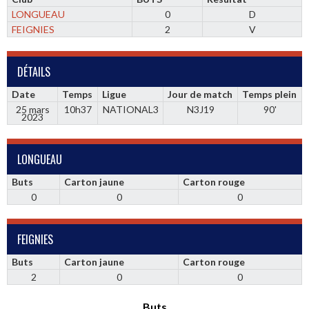
LONGUEAU
0
D
FEIGNIES
2
V
DÉTAILS
Date
Temps
Ligue
Jour de match
Temps plein
25 mars
10h37
NATIONAL3
N3J19
90'
2023
LONGUEAU
Buts
Carton jaune
Carton rouge
0
0
0
FEIGNIES
Buts
Carton jaune
Carton rouge
2
0
0
Buts