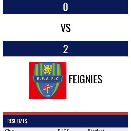
0
VS
2
FEIGNIES
RÉSULTATS
Club
BUTS
Résultat