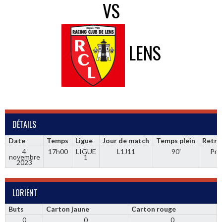
VS
LENS
DÉTAILS
Date
Temps
Ligue
Jour de match
Temps plein
Retra
4
17h00
LIGUE
L1J11
90'
Pri
novembre
1
2023
LORIENT
Buts
Carton jaune
Carton rouge
0
0
0