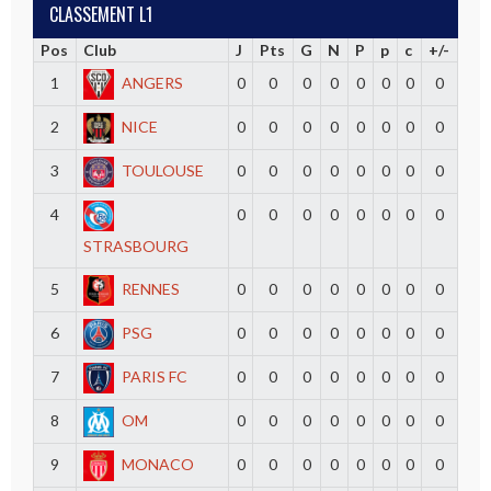
CLASSEMENT L1
Pos
Club
J
Pts
G
N
P
p
c
+/-
1
ANGERS
0
0
0
0
0
0
0
0
2
NICE
0
0
0
0
0
0
0
0
3
TOULOUSE
0
0
0
0
0
0
0
0
4
0
0
0
0
0
0
0
0
STRASBOURG
5
RENNES
0
0
0
0
0
0
0
0
6
PSG
0
0
0
0
0
0
0
0
7
PARIS FC
0
0
0
0
0
0
0
0
8
OM
0
0
0
0
0
0
0
0
9
MONACO
0
0
0
0
0
0
0
0