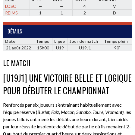
LOSC
—
—
4
V
REIMS
1
1
2
D
DÉTAILS
Date
Temps
Ligue
Jour de match
Temps plein
21 août 2022
15h00
U19
U19J1
90'
LE MATCH
[U19J1] UNE VICTOIRE BELLE ET LOGIQUE
POUR DÉBUTER LE CHAMPIONNAT
Renforcés par six joueurs s’entraînant habituellement avec
l’équipe réserve (
Burlet, Faiz, Macon, Sahabo, Touré, Vromant),
les
jeunes Lillois ont mené les débâts une heure durant, bien aidés
par leur réussite insolente de début de partie où ils menaient 2-
0 au bout du premier quart d’heure sur deux inspirations et