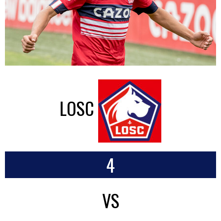
LOSC
4
VS