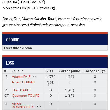
(Djae, 84′), Poli (Kadi, 62′).
Non entrés en jeu -> Defives (g).
Burlet, Faiz, Macon, Sahabo, Touré, Vromant s’entraînent avec le
groupe réserve et étaient redescendus pour l’occasion.
GROUND
Decathlon Arena
LOSC
#
Joueur
Buts
Carton jaune
Carton rouge
7
Adame FAIZ
4
1 (73')
1 (44')
0
Ichem FERRAH
2 (8',
0
0
14')
6
Lilian BARET
0
1 (48')
0
CF
Ousmane TOURE
0
1 (67')
0
4
Victor
0
0
0
BONNECHERE
7