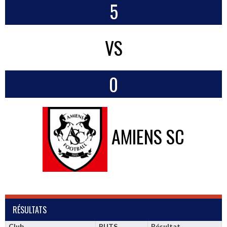
5
VS
0
AMIENS SC
RÉSULTATS
Club
BUTS
Résultat