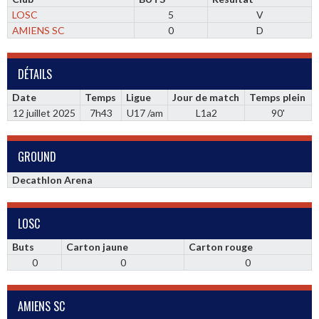
LOSC
5
V
AMIENS SC
0
D
DÉTAILS
Date
Temps
Ligue
Jour de match
Temps plein
12 juillet 2025
7h43
U17 /am
L1a2
90'
GROUND
Decathlon Arena
LOSC
Buts
Carton jaune
Carton rouge
0
0
0
AMIENS SC