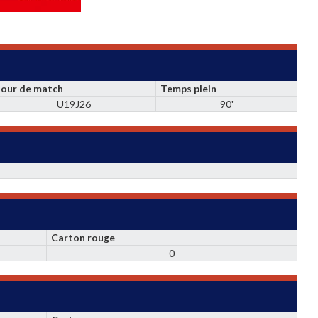
Jour de match
Temps plein
U19J26
90'
Carton rouge
0