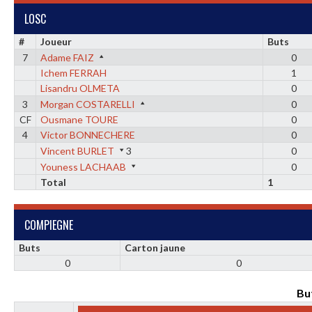
LOSC
#
Joueur
Buts
7
Adame FAIZ
0
Ichem FERRAH
1
Lisandru OLMETA
0
3
Morgan COSTARELLI
0
CF
Ousmane TOURE
0
4
Victor BONNECHERE
0
Vincent BURLET
3
0
Youness LACHAAB
0
Total
1
COMPIEGNE
Buts
Carton jaune
0
0
Bu