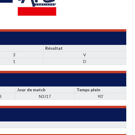
Résultat
3
V
1
D
Jour de match
Temps plein
3
N3J17
90'