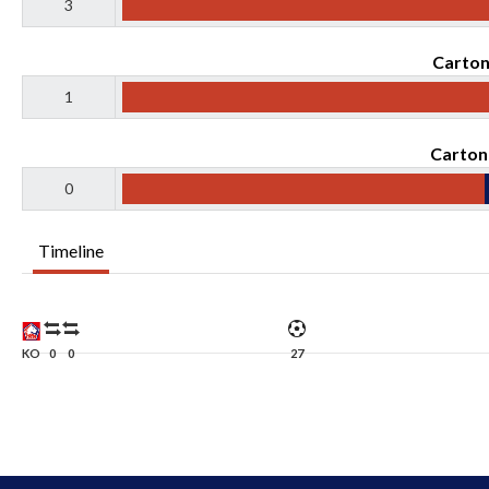
3
Carton
1
Carton
0
Timeline
KO
0
0
27