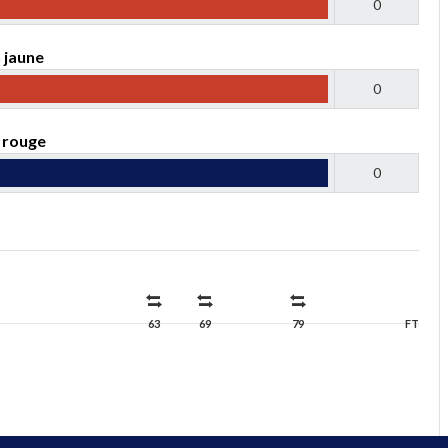
0
 jaune
0
 rouge
0
63
69
79
FT