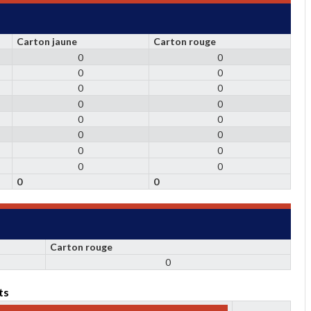
Carton jaune
Carton rouge
0
0
0
0
0
0
0
0
0
0
0
0
0
0
0
0
0
0
Carton rouge
0
ts