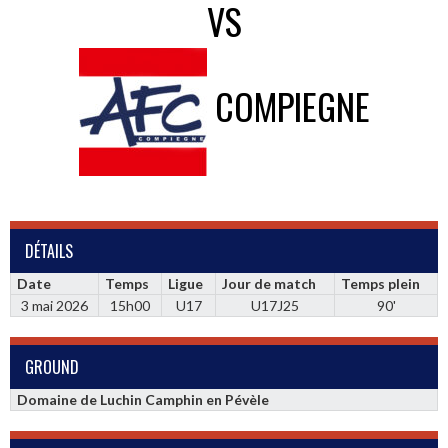
VS
COMPIEGNE
DÉTAILS
Date
Temps
Ligue
Jour de match
Temps plein
3 mai 2026
15h00
U17
U17J25
90'
GROUND
Domaine de Luchin Camphin en Pévèle