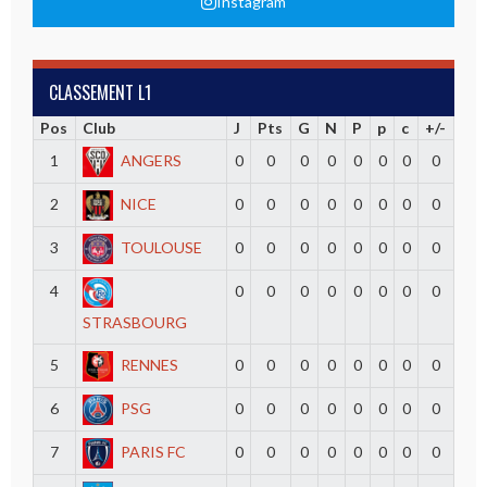
Instagram
CLASSEMENT L1
Pos
Club
J
Pts
G
N
P
p
c
+/-
1
ANGERS
0
0
0
0
0
0
0
0
2
NICE
0
0
0
0
0
0
0
0
3
TOULOUSE
0
0
0
0
0
0
0
0
4
0
0
0
0
0
0
0
0
STRASBOURG
5
RENNES
0
0
0
0
0
0
0
0
6
PSG
0
0
0
0
0
0
0
0
7
PARIS FC
0
0
0
0
0
0
0
0