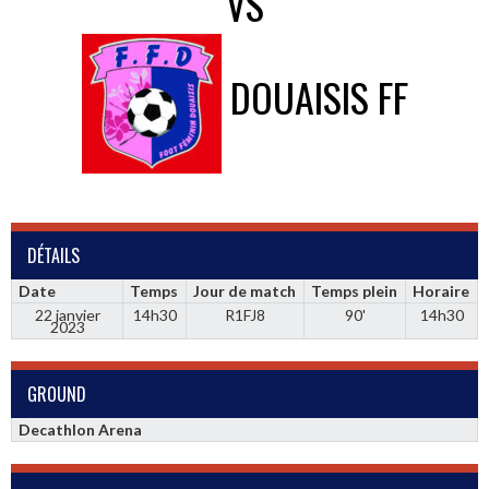
VS
DOUAISIS FF
DÉTAILS
Date
Temps
Jour de match
Temps plein
Horaire
22 janvier
14h30
R1FJ8
90'
14h30
2023
GROUND
Decathlon Arena