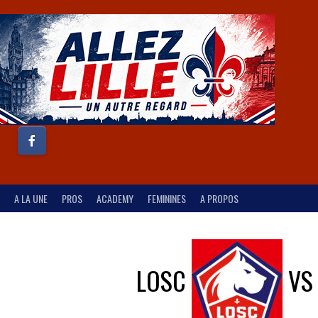
A LA UNE
PROS
ACADEMY
FEMININES
A PROPOS
LOSC
V