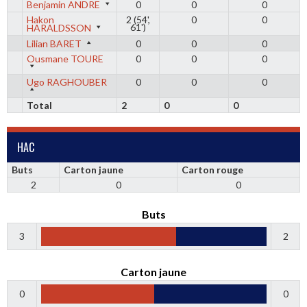
Benjamin ANDRE
0
0
0
Hakon
2 (54',
0
0
61')
HARALDSSON
Lilian BARET
0
0
0
Ousmane TOURE
0
0
0
Ugo RAGHOUBER
0
0
0
Total
2
0
0
HAC
Buts
Carton jaune
Carton rouge
2
0
0
Buts
3
2
Carton jaune
0
0