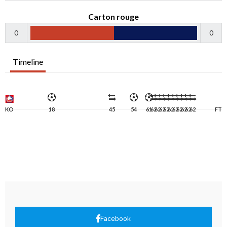
Carton rouge
0
0
Timeline
KO
18
45
54
61
62
62
62
62
62
62
62
62
62
62
FT
Facebook