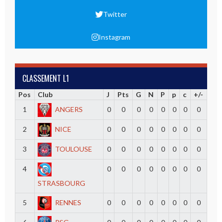
Twitter
Instagram
CLASSEMENT L1
Pos
Club
J
Pts
G
N
P
p
c
+/-
1
ANGERS
0
0
0
0
0
0
0
0
2
NICE
0
0
0
0
0
0
0
0
3
TOULOUSE
0
0
0
0
0
0
0
0
4
0
0
0
0
0
0
0
0
STRASBOURG
5
RENNES
0
0
0
0
0
0
0
0