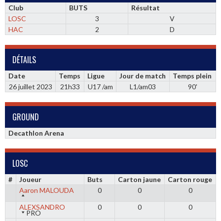
Club
BUTS
Résultat
LOSC
3
V
HAC
2
D
DÉTAILS
Date
Temps
Ligue
Jour de match
Temps plein
26 juillet 2023
21h33
U17 /am
L1/am03
90'
GROUND
Decathlon Arena
LOSC
#
Joueur
Buts
Carton jaune
Carton rouge
Aaron MALOUDA
0
0
0
ALEXSANDRO
0
0
0
PRO