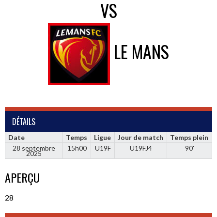
VS
LE MANS
DÉTAILS
Date
Temps
Ligue
Jour de match
Temps plein
28 septembre
15h00
U19F
U19FJ4
90'
2025
APERÇU
28