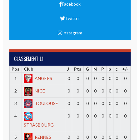
Facebook
Twitter
Instagram
CLASSEMENT L1
Pos
Club
J
Pts
G
N
P
p
c
+/-
1
ANGERS
0
0
0
0
0
0
0
0
2
NICE
0
0
0
0
0
0
0
0
3
TOULOUSE
0
0
0
0
0
0
0
0
4
0
0
0
0
0
0
0
0
STRASBOURG
5
RENNES
0
0
0
0
0
0
0
0